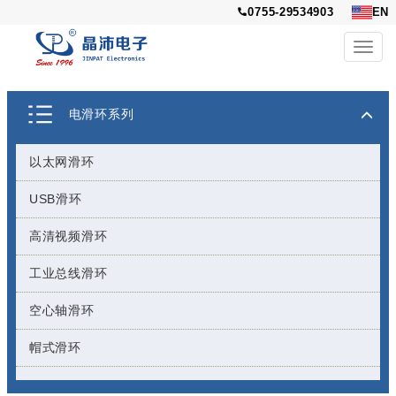
0755-29534903
EN
Toggl
navig
电滑环系列
以太网滑环
USB滑环
高清视频滑环
工业总线滑环
空心轴滑环
帽式滑环