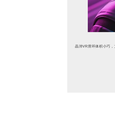
晶沛VR滑环体积小巧